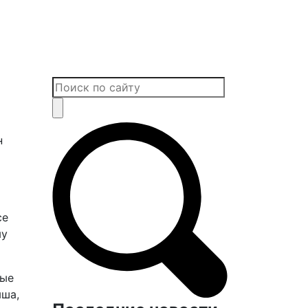
н
се
му
вые
ыша,