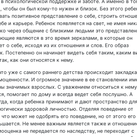
в психологической поддержке и заботе. А именно в то
, чтобы он был кому-то нужен и близок. Без этого ребе
ать позитивное представление о себе, строить отноше
е и карьере. Ребенок появляется на свет, не имея ник
лько через общение с близкими людьми это представлен
ающие являются в это время зеркалами, в которые он
ет о себе, исходя из их отношения и слов. Его образ
к. Постепенно он начинает видеть себя таким, каким в
так, как они относятся к нему.
что уже с самого раннего детства происходит закладка
оценности. И огромное значение в ее становлении им
ны значимых взрослых. С уважением относиться к нему
ся, помогает по дому и всегда ведет себя послушно. А
тогда, когда ребенка принимают и дают пространство дл
логически здоровой личностью. Отделяя поведение от
 что может не одобрять его поведение, но от этого его
ньшается. Не менее важным является также и отношени
ооценка не передается по наследству, не переходит с