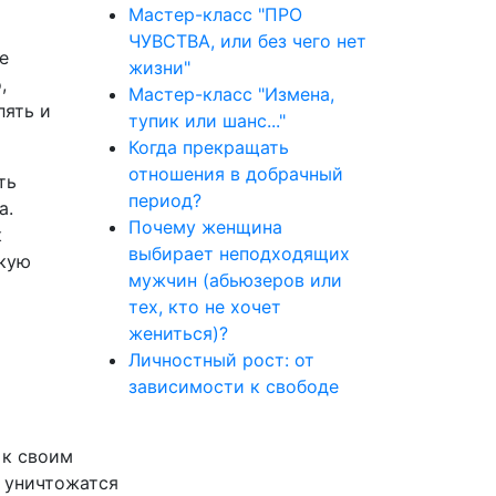
Мастер-класс "ПРО
ЧУВСТВА, или без чего нет
е
жизни"
,
Мастер-класс "Измена,
лять и
тупик или шанс..."
Когда прекращать
отношения в добрачный
ть
период?
а.
Почему женщина
к
выбирает неподходящих
окую
мужчин (абьюзеров или
тех, кто не хочет
жениться)?
Личностный рост: от
зависимости к свободе
 к своим
ы уничтожатся