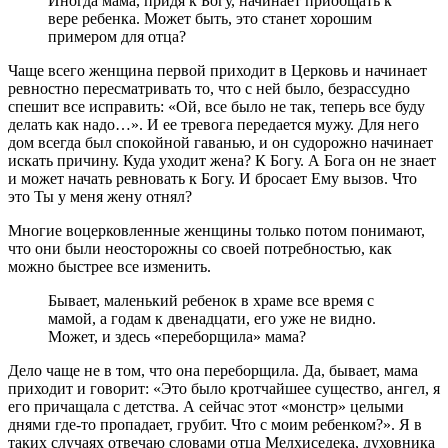
Иногда мама, придя к Богу, начинает приобщать к
вере ребенка. Может быть, это станет хорошим
примером для отца?
Чаще всего женщина первой приходит в Церковь и начинает
ревностно пересматривать то, что с ней было, безрассудно
спешит все исправить: «Ой, все было не так, теперь все буду
делать как надо…». И ее тревога передается мужу. Для него
дом всегда был спокойной гаванью, и он судорожно начинает
искать причину. Куда уходит жена? К Богу. А Бога он не знает
и может начать ревновать к Богу. И бросает Ему вызов. Что
это Ты у меня жену отнял?
Многие воцерковленные женщины только потом понимают,
что они были неосторожны со своей потребностью, как
можно быстрее все изменить.
Бывает, маленький ребенок в храме все время с
мамой, а годам к двенадцати, его уже не видно.
Может, и здесь «переборщила» мама?
Дело чаще не в том, что она переборщила. Да, бывает, мама
приходит и говорит: «Это было кротчайшее существо, ангел, я
его причащала с детства. А сейчас этот «монстр» целыми
днями где-то пропадает, грубит. Что с моим ребенком?». Я в
таких случаях отвечаю словами отца Мелхиседека, духовника