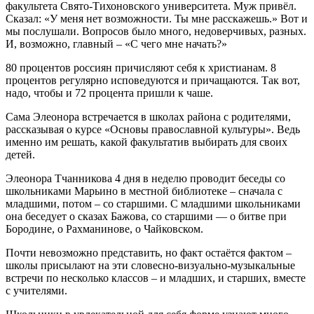
факультета Свято-Тихоновского университета. Муж привёл.
Сказал: «У меня нет возможности. Ты мне расскажешь.» Вот и
мы послушали. Вопросов было много, недоверчивых, разных.
И, возможно, главный – «С чего мне начать?»
80 процентов россиян причисляют себя к христианам. 8
процентов регулярно исповедуются и причащаются. Так вот,
надо, чтобы и 72 процента пришли к чаше.
Сама Элеонора встречается в школах района с родителями,
рассказывая о курсе «Основы православной культуры». Ведь
именно им решать, какой факультатив выбирать для своих
детей.
Элеонора Тчанникова 4 дня в неделю проводит беседы со
школьниками Марьино в местной библиотеке – сначала с
младшими, потом – со старшими. С младшими школьниками
она беседует о сказах Бажова, со старшими — о битве при
Бородине, о Рахманинове, о Чайковском.
Почти невозможно представить, но факт остаётся фактом –
школы присылают на эти словесно-визуально-музыкальные
встречи по несколько классов – и младших, и старших, вместе
с учителями.