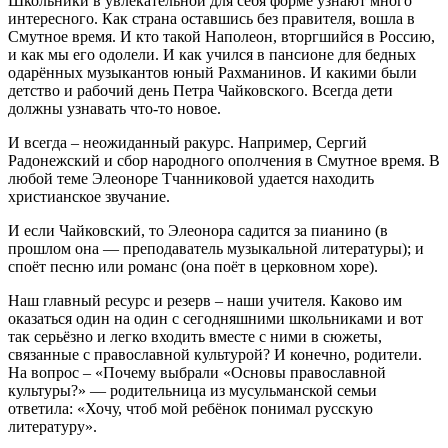
Школьники в увлекательной для себя форме узнают много
интересного. Как страна оставшись без правителя, вошла в
Смутное время. И кто такой Наполеон, вторгшийся в Россию,
и как мы его одолели. И как учился в пансионе для бедных
одарённых музыкантов юный Рахманинов. И какими были
детство и рабочий день Петра Чайковского. Всегда дети
должны узнавать что-то новое.
И всегда – неожиданный ракурс. Например, Сергий
Радонежский и сбор народного ополчения в Смутное время. В
любой теме Элеоноре Тчанниковой удается находить
христианское звучание.
И если Чайковский, то Элеонора садится за пианино (в
прошлом она — преподаватель музыкальной литературы); и
споёт песню или романс (она поёт в церковном хоре).
Наш главный ресурс и резерв – наши учителя. Каково им
оказаться один на один с сегодняшними школьниками и вот
так серьёзно и легко входить вместе с ними в сюжеты,
связанные с православной культурой? И конечно, родители.
На вопрос – «Почему выбрали «Основы православной
культуры?» — родительница из мусульманской семьи
ответила: «Хочу, чтоб мой ребёнок понимал русскую
литературу».