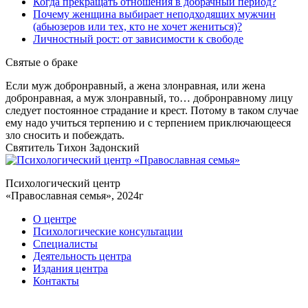
Когда прекращать отношения в добрачный период?
Почему женщина выбирает неподходящих мужчин
(абьюзеров или тех, кто не хочет жениться)?
Личностный рост: от зависимости к свободе
Святые
о браке
Если муж добронравный, а жена злонравная, или жена
добронравная, а муж злонравный, то… добронравному лицу
следует постоянное страдание и крест. Потому в таком случае
ему надо учиться терпению и с терпением приключающееся
зло сносить и побеждать.
Святитель Тихон Задонский
Психологический центр
«Православная семья», 2024г
О центре
Психологические консультации
Специалисты
Деятельность центра
Издания центра
Контакты