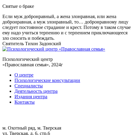
Святые
о браке
Если муж добронравный, а жена злонравная, или жена
добронравная, а муж злонравный, то… добронравному лицу
следует постоянное страдание и крест. Потому в таком случае
ему надо учиться терпению и с терпением приключающееся
зло сносить и побеждать.
Святитель Тихон Задонский
Психологический центр
«Православная семья», 2024г
О центре
Психологические консультации
Специалисты
Деятельность центра
Издания центра
Контакты
м. Охотный ряд, м. Тверская
ул. Тверская, д. 6, стр.6